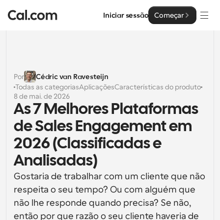
Iniciar sessão
Começar
Soluções
Soluções
Por
Cédric van Ravesteijn
Todas as categorias
Aplicações
Características do produto
Por tamanho da equipa
Empresa
8 de mai. de 2026
As 7 Melhores Plataformas 
Para Indivíduos
Agendamento pessoal simplificado
de Sales Engagement em 
Cal.ai
2026 (Classificadas e 
Para Equipas
Agendamento colaborativo para grupos
Desenvolvedor
Analisadas)
Para Organizações
Gostaria de trabalhar com um cliente que não 
Documentação do Desenvolvedor
Recursos
Equipas maiores que agendam para um maior controlo 
respeita o seu tempo? Ou com alguém que 
Documentação para a plataforma Cal.com
e segurança
não lhe responde quando precisa? Se não, 
Tipo de Letra: Cal Sans UI & Text
Preços
API
Para Empresas
O nosso próprio tipo de letra variável para o design de 
então por que razão o seu cliente haveria de 