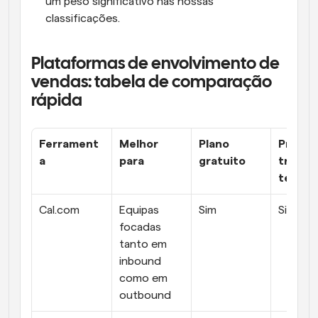
um peso significativo nas nossas 
classificações.
Plataformas de envolvimento de 
vendas: tabela de comparação 
rápida
Ferrament
Melhor 
Plano 
Preços 
a
para
gratuito
transp
tes
Cal.com
Equipas 
Sim
Sim
focadas 
tanto em 
inbound 
como em 
outbound