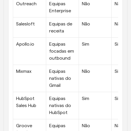
Outreach
Equipas 
Não
Não
Enterprise
Salesloft
Equipas de 
Não
Não
receita
Apollo.io
Equipas 
Sim
Sim
focadas em 
outbound
Mixmax
Equipas 
Não
Sim
nativas do 
Gmail
HubSpot 
Equipas 
Sim
Sim
Sales Hub
nativas do 
HubSpot
Groove 
Equipas 
Não
Não