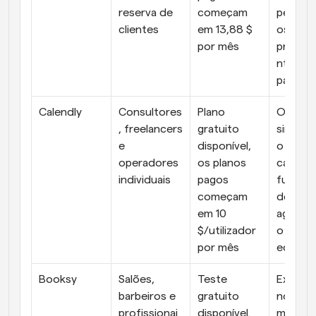
reserva de 
começam 
persona
clientes
em 13,88 $ 
os e 
por mês
proces
nto de 
pagame
Calendly
Consultores
Plano 
Opção d
, freelancers 
gratuito 
sincron
e 
disponível, 
o de 
operadores 
os planos 
calendár
individuais
pagos 
funcion
começam 
des de 
em 10 
agenda
$/utilizador 
o de 
por mês
equipas
Booksy
Salões, 
Teste 
Exposiç
barbeiros e 
gratuito 
no 
profissionai
disponível. 
market