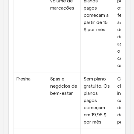
volume de 
planos 
persona
marcações
pagos 
os e 
começam a 
ferrame
partir de 16 
avançad
$ por mês
de soft
de 
agenda
o de 
compro
os
Fresha
Spas e 
Sem plano 
CRM de 
negócios de 
gratuito. Os 
cliente,
bem-estar
planos 
integrad
pagos 
capacid
começam 
de soft
em 19,95 $ 
de rese
por mês
para sp