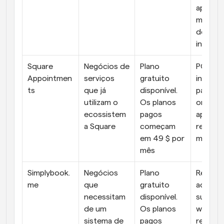
aplicaçã
móvel, m
de 3.00
integra
Square 
Negócios de 
Plano 
POS 
Appointmen
serviços 
gratuito 
integrad
ts
que já 
disponível. 
pagame
utilizam o 
Os planos 
online e 
ecossistem
pagos 
aplicaçã
a Square
começam 
reservas
em 49 $ por 
móvel.
mês
Simplybook.
Negócios 
Plano 
Reserva
me
que 
gratuito 
adesão 
necessitam 
disponível. 
subscriç
de um 
Os planos 
widgets
sistema de 
pagos 
reserva 