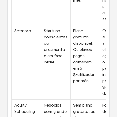
mês
notific
s 
automa
as
Setmore
Startups 
Plano 
Opção d
conscientes 
gratuito 
autorre
do 
disponível. 
a de 
orçamento 
Os planos 
clientes,
e em fase 
pagos 
agenda
inicial
começam 
o multi-
em 5 
pessoal 
$/utilizador 
integra
por mês
para 
videoc
das
Acuity 
Negócios 
Sem plano 
Formulár
Scheduling
com grande 
gratuito, os 
de admi