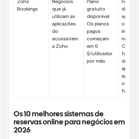
Zoho 
Negócios 
Plano 
Funcion
Bookings
que já 
gratuito 
des de 
utilizam as 
disponível. 
agenda
aplicações 
Os planos 
o de equ
do 
pagos 
integra
ecossistem
começam 
nativa 
a Zoho
em 6 
CRM e 
$/utilizador 
funcion
por mês
des de 
aplicaçã
agenda
o de 
funcion
Os 10 melhores sistemas de 
reservas online para negócios em 
2026