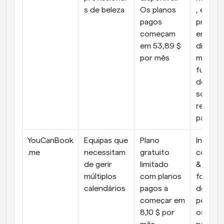
s de beleza
Os planos 
, experi
pagos 
prioriza
começam 
em 
em 53,89 $ 
disposit
por mês
móveis, 
funcion
des de 
softwar
reservas
para sa
YouCanBook
Equipas que 
Plano 
Integra
.me
necessitam 
gratuito 
com Go
de gerir 
limitado 
& Micros
múltiplos 
com planos 
formulár
calendários
pagos a 
de reser
começar em 
persona
8,10 $ por 
os e 