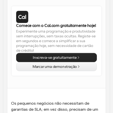
Fluxos de trabalho
Automatizar agendamento e lembretes
Blogue
Comece com o Cal.com gratuitamente hoje!
Mantenha-se atualizado com as últimas notícias e 
Agendamento potenciado com chamadas 
Experimente uma programação e produtividade 
atualizações
impulsionadas por IA
sem interrupções, sem taxas ocultas. Registe-se 
em segundos e comece a simplificar a sua 
Reuniões Instantâneas
programação hoje, sem necessidade de cartão 
Reunião com clientes em minutos
de crédito!
Inscreva-se gratuitamente
Links de Grupo Dinâmico
Marcar uma demonstração
Agende reuniões de forma fluida com várias pessoas
Webhooks
Receba notificações quando algo acontecer
Os pequenos negócios não necessitam de 
garantias de SLA; em vez disso, precisam de um 