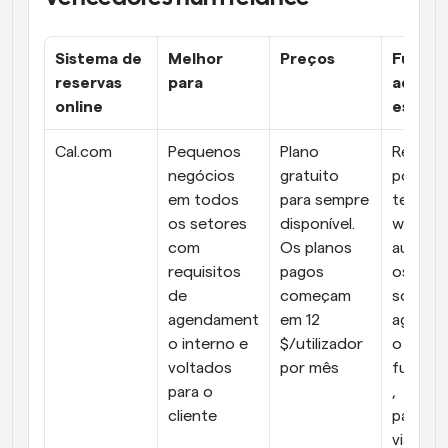
Sistema de 
Melhor 
Preços
Funcio
reservas 
para
ades 
online
essenc
Cal.com
Pequenos 
Plano 
Reserva
negócios 
gratuito 
por 
em todos 
para sempre 
telefone
os setores 
disponível. 
workflo
com 
Os planos 
automa
requisitos 
pagos 
os, 
de 
começam 
softwar
agendament
em 12 
agenda
o interno e 
$/utilizador 
o de 
voltados 
por mês
funcion
para o 
, 
cliente
pagame
via Strip