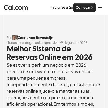
Iniciar sessão
Começar
Soluções
Soluções
Por
Cédric van Ravesteijn
Todas as categorias
Sempre-vivas
9 de jun. de 2026
Por tamanho da equipa
Empresa
Melhor Sistema de 
Para Indivíduos
Reservas Online em 2026
Agendamento pessoal simplificado
Cal.ai
Se estiver a gerir um negócio em 2026, 
Para Equipas
precisa de um sistema de reservas online 
Agendamento colaborativo para grupos
Desenvolvedor
para uma pequena empresa. 
Independentemente do setor, um sistema de 
Para Organizações
Documentação do Desenvolvedor
Recursos
Equipas maiores que agendam para um maior controlo 
reservas online ajuda-o a manter as suas 
Documentação para a plataforma Cal.com
e segurança
operações dentro do prazo e a melhorar a 
Tipo de Letra: Cal Sans UI & Text
Preços
API
eficiência operacional. Em termos simples, 
Para Empresas
O nosso próprio tipo de letra variável para o design de 